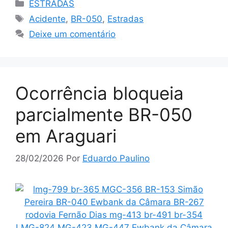
Categorias
ESTRADAS
Tags
Acidente
,
BR-050
,
Estradas
Deixe um comentário
Ocorrência bloqueia
parcialmente BR-050
em Araguari
28/02/2026
Por
Eduardo Paulino