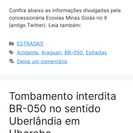
Confira abaixo as informações divulgadas pela
concessionária Ecovias Minas Goiás no X
(antigo Twitter). Leia também:
Categorias
ESTRADAS
Tags
Acidente
,
Araguari
,
BR-050
,
Estradas
Deixe um comentário
Tombamento interdita
BR-050 no sentido
Uberlândia em