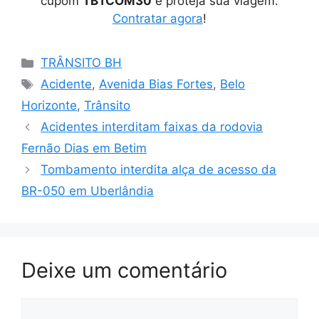
cupom
TBTCOM30
e proteja sua viagem.
Contratar agora
!
Categorias
TRÂNSITO BH
Tags
Acidente
,
Avenida Bias Fortes
,
Belo
Horizonte
,
Trânsito
Acidentes interditam faixas da rodovia
Fernão Dias em Betim
Tombamento interdita alça de acesso da
BR-050 em Uberlândia
Deixe um comentário
Comentário