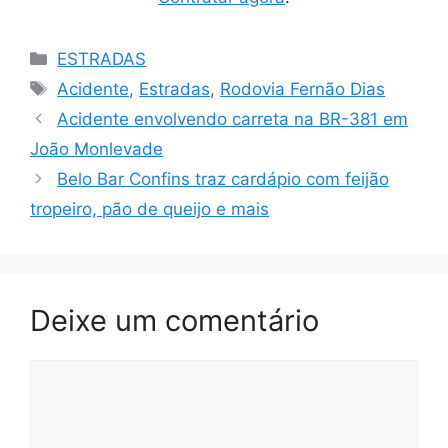
Categorias
ESTRADAS
Tags
Acidente
,
Estradas
,
Rodovia Fernão Dias
Acidente envolvendo carreta na BR-381 em
João Monlevade
Belo Bar Confins traz cardápio com feijão
tropeiro, pão de queijo e mais
Deixe um comentário
Comentário