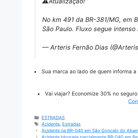
⚠️Atualização!
No km 491 da BR-381/MG, em Bet
São Paulo. Fluxo segue intenso
— Arteris Fernão Dias (@Arter
Sua marca ao lado de quem informa a 
Vai viajar? Economize 30% no segur
Con
Categorias
ESTRADAS
Tags
Acidente
,
Estradas
Acidente na BR-040 em São Gonçalo do Abae
Acidente bloqueia parcialmente BR-040 em Be