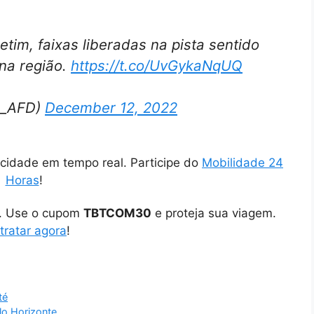
im, faixas liberadas na pista sentido
 na região.
https://t.co/UvGykaNqUQ
is_AFD)
December 12, 2022
cidade em tempo real. Participe do
Mobilidade 24
Horas
!
o. Use o cupom
TBTCOM30
e proteja sua viagem.
tratar agora
!
té
lo Horizonte