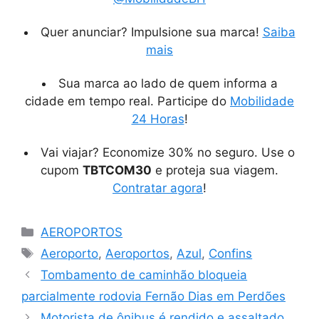
Quer anunciar? Impulsione sua marca!
Saiba
mais
Sua marca ao lado de quem informa a
cidade em tempo real. Participe do
Mobilidade
24 Horas
!
Vai viajar? Economize 30% no seguro. Use o
cupom
TBTCOM30
e proteja sua viagem.
Contratar agora
!
Categorias
AEROPORTOS
Tags
Aeroporto
,
Aeroportos
,
Azul
,
Confins
Tombamento de caminhão bloqueia
parcialmente rodovia Fernão Dias em Perdões
Motorista de ônibus é rendido e assaltado