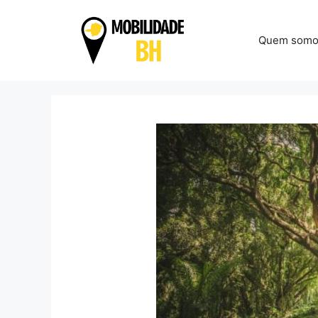
Pular
para
Quem somo
o
conteúdo