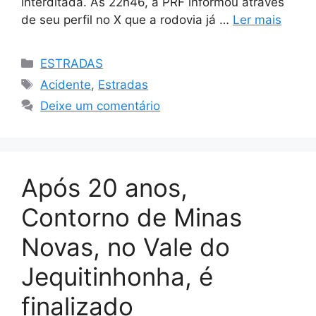
interditada. Às 22h46, a PRF informou através
de seu perfil no X que a rodovia já …
Ler mais
Categorias
ESTRADAS
Tags
Acidente
,
Estradas
Deixe um comentário
Após 20 anos,
Contorno de Minas
Novas, no Vale do
Jequitinhonha, é
finalizado