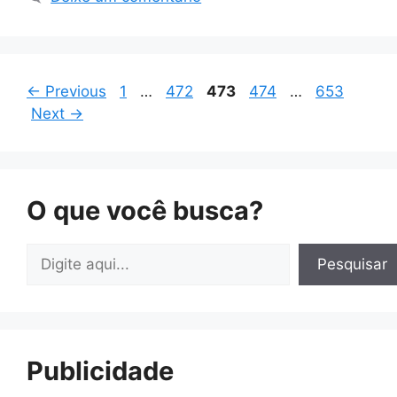
Page
Page
Page
Page
Page
←
Previous
1
…
472
473
474
…
653
Next
→
O que você busca?
Pesquisar
Pesquisar
Publicidade