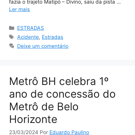
fazia o trajeto Matipó – Divino, saiu da pista …
Ler mais
Categorias
ESTRADAS
Tags
Acidente
,
Estradas
Deixe um comentário
Metrô BH celebra 1º
ano de concessão do
Metrô de Belo
Horizonte
23/03/2024
Por
Eduardo Paulino