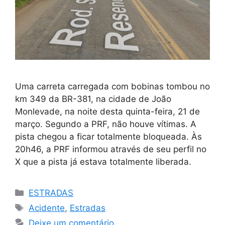
Uma carreta carregada com bobinas tombou no
km 349 da BR-381, na cidade de João
Monlevade, na noite desta quinta-feira, 21 de
março. Segundo a PRF, não houve vítimas. A
pista chegou a ficar totalmente bloqueada. Às
20h46, a PRF informou através de seu perfil no
X que a pista já estava totalmente liberada.
Categorias
ESTRADAS
Tags
Acidente
,
Estradas
Deixe um comentário