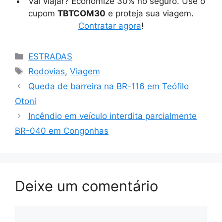
Vai viajar? Economize 30% no seguro. Use o
cupom
TBTCOM30
e proteja sua viagem.
Contratar agora
!
Categorias
ESTRADAS
Tags
Rodovias
,
Viagem
Queda de barreira na BR-116 em Teófilo
Otoni
Incêndio em veículo interdita parcialmente
BR-040 em Congonhas
Deixe um comentário
Comentário