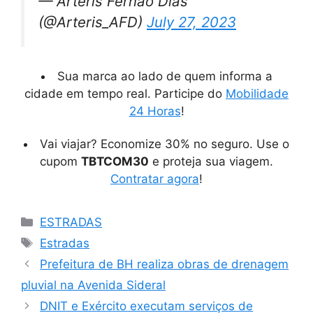
— Arteris Fernão Dias
(@Arteris_AFD)
July 27, 2023
Sua marca ao lado de quem informa a
cidade em tempo real. Participe do
Mobilidade
24 Horas
!
Vai viajar? Economize 30% no seguro. Use o
cupom
TBTCOM30
e proteja sua viagem.
Contratar agora
!
Categorias
ESTRADAS
Tags
Estradas
Prefeitura de BH realiza obras de drenagem
pluvial na Avenida Sideral
DNIT e Exército executam serviços de