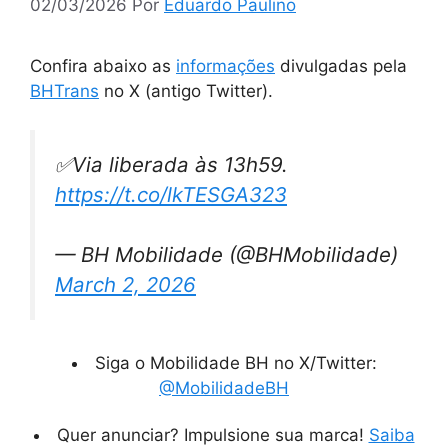
02/03/2026
Por
Eduardo Paulino
Confira abaixo as
informações
divulgadas pela
BHTrans
no X (antigo Twitter).
✅Via liberada às 13h59.
https://t.co/lkTESGA323
— BH Mobilidade (@BHMobilidade)
March 2, 2026
Siga o Mobilidade BH no X/Twitter:
@MobilidadeBH
Quer anunciar? Impulsione sua marca!
Saiba