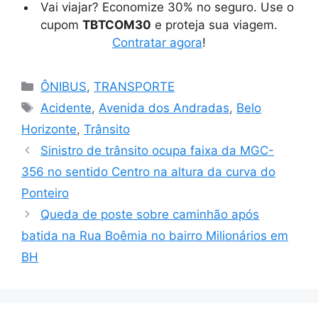
Vai viajar? Economize 30% no seguro. Use o
cupom
TBTCOM30
e proteja sua viagem.
Contratar agora
!
Categorias
ÔNIBUS
,
TRANSPORTE
Tags
Acidente
,
Avenida dos Andradas
,
Belo
Horizonte
,
Trânsito
Sinistro de trânsito ocupa faixa da MGC-
356 no sentido Centro na altura da curva do
Ponteiro
Queda de poste sobre caminhão após
batida na Rua Boêmia no bairro Milionários em
BH