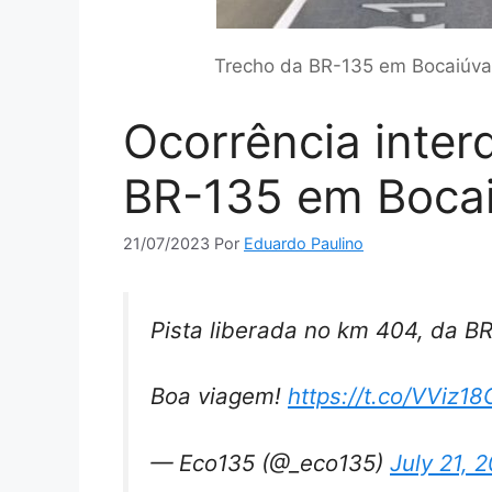
Trecho da BR-135 em Bocaiúva 
Ocorrência inter
BR-135 em Boca
21/07/2023
Por
Eduardo Paulino
Pista liberada no km 404, da B
Boa viagem!
https://t.co/VViz18
— Eco135 (@_eco135)
July 21, 