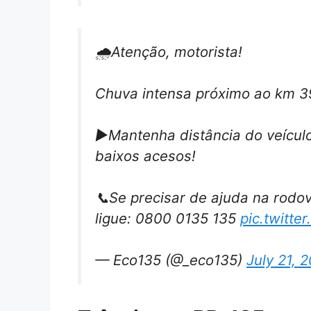
🌧️Atenção, motorista!
Chuva intensa próximo ao km 3
▶️Mantenha distância do veículo 
baixos acesos!
📞Se precisar de ajuda na rodov
ligue: 0800 0135 135
pic.twitt
— Eco135 (@_eco135)
July 21, 