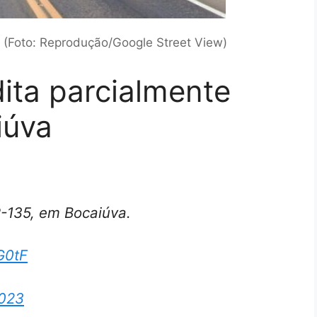
(Foto: Reprodução/Google Street View)
dita parcialmente
iúva
R-135, em Bocaiúva.
G0tF
2023