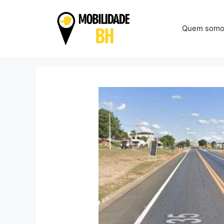
Pular
para
Quem somo
o
conteúdo