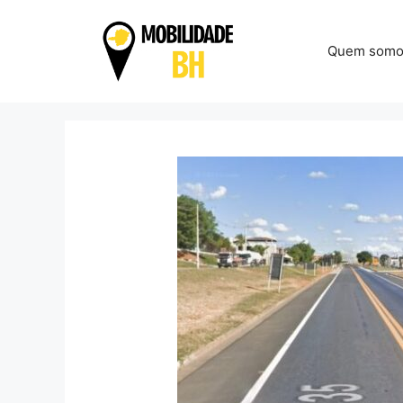
Pular
para
Quem somo
o
conteúdo