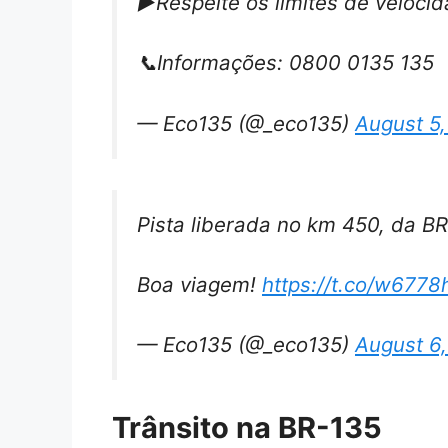
▶️Respeite os limites de veloci
📞Informações: 0800 0135 135
— Eco135 (@_eco135)
August 5
Pista liberada no km 450, da B
Boa viagem!
https://t.co/w677
— Eco135 (@_eco135)
August 6
Trânsito na BR-135