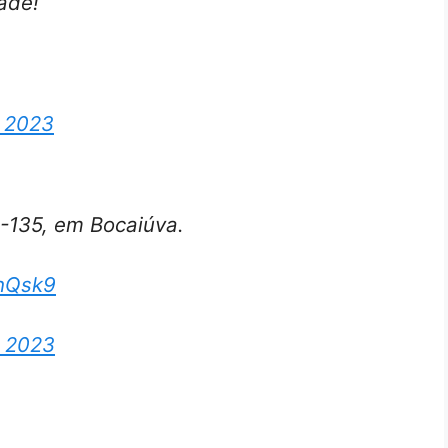
dade!
, 2023
R-135, em Bocaiúva.
8hQsk9
, 2023