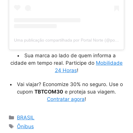
Uma publicação compartilhada por Portal Norte (@portalnorte_)
Sua marca ao lado de quem informa a
cidade em tempo real. Participe do
Mobilidade
24 Horas
!
Vai viajar? Economize 30% no seguro. Use o
cupom
TBTCOM30
e proteja sua viagem.
Contratar agora
!
Categorias
BRASIL
Tags
Ônibus