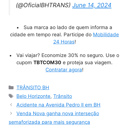
(@OficialBHTRANS)
June 14, 2024
Sua marca ao lado de quem informa a
cidade em tempo real. Participe do
Mobilidade
24 Horas
!
Vai viajar? Economize 30% no seguro. Use o
cupom
TBTCOM30
e proteja sua viagem.
Contratar agora
!
Categorias
TRÂNSITO BH
Tags
Belo Horizonte
,
Trânsito
Acidente na Avenida Pedro II em BH
Venda Nova ganha nova interseção
semaforizada para mais segurança