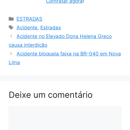
Contratar agora
!
Categorias
ESTRADAS
Tags
Acidente
,
Estradas
Acidente no Elevado Dona Helena Greco
causa interdição
Acidente bloqueia faixa na BR-040 em Nova
Lima
Deixe um comentário
Comentário