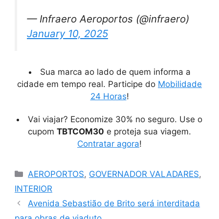
— Infraero Aeroportos (@infraero)
January 10, 2025
Sua marca ao lado de quem informa a
cidade em tempo real. Participe do
Mobilidade
24 Horas
!
Vai viajar? Economize 30% no seguro. Use o
cupom
TBTCOM30
e proteja sua viagem.
Contratar agora
!
Categorias
AEROPORTOS
,
GOVERNADOR VALADARES
,
INTERIOR
Avenida Sebastião de Brito será interditada
para obras de viaduto