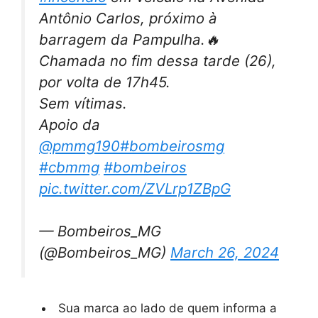
Antônio Carlos, próximo à
barragem da Pampulha.🔥
Chamada no fim dessa tarde (26),
por volta de 17h45.
Sem vítimas.
Apoio da
@pmmg190
#bombeirosmg
#cbmmg
#bombeiros
pic.twitter.com/ZVLrp1ZBpG
— Bombeiros_MG
(@Bombeiros_MG)
March 26, 2024
Sua marca ao lado de quem informa a