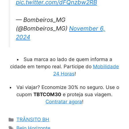
pic.twitter.com/dFQnzbw2RB
— Bombeiros_MG
(@Bombeiros_MG)
November 6,
2024
Sua marca ao lado de quem informa a
cidade em tempo real. Participe do
Mobilidade
24 Horas
!
Vai viajar? Economize 30% no seguro. Use o
cupom
TBTCOM30
e proteja sua viagem.
Contratar agora
!
Categorias
TRÂNSITO BH
Tags
Belo Horizonte