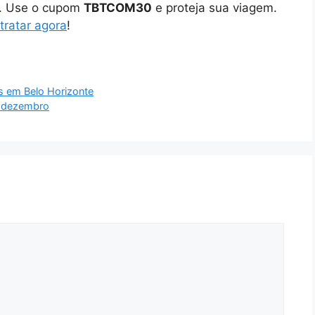
o. Use o cupom
TBTCOM30
e proteja sua viagem.
tratar agora
!
es em Belo Horizonte
e dezembro