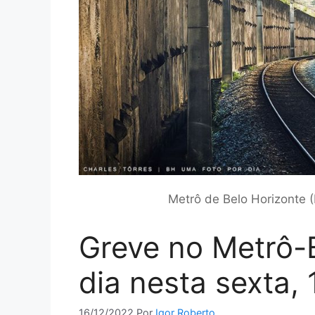
Metrô de Belo Horizonte (
Greve no Metrô-B
dia nesta sexta, 
16/12/2022
Por
Igor Roberto