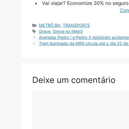
Vai viajar? Economize 30% no segur
Con
Categorias
METRÔ BH
,
TRANSPORTE
Tags
Greve
,
Greve no Metrô
Avenidas Pedro I e Pedro II registram acident
Trem iluminado da MRS circula até o dia 22 d
Deixe um comentário
Comentário