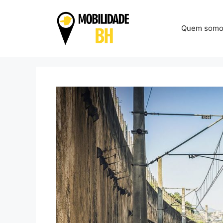
Pular
para
Quem somo
o
conteúdo