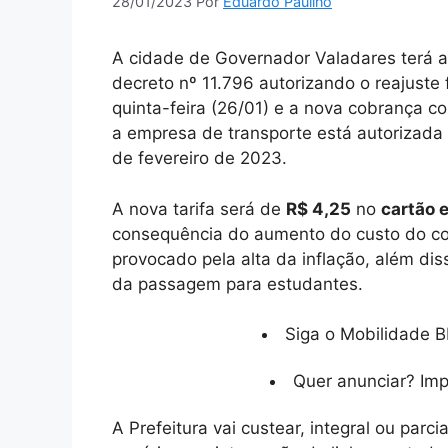
28/01/2023
Por
Eduardo Paulino
A cidade de Governador Valadares terá au
decreto nº 11.796 autorizando o reajuste f
quinta-feira (26/01) e a nova cobrança c
a empresa de transporte está autorizada a 
de fevereiro de 2023.
A nova tarifa será de
R$ 4,25
no
cartão 
consequência do aumento do custo do c
provocado pela alta da inflação, além d
da passagem para estudantes.
Siga o Mobilidade B
Quer anunciar? Im
A Prefeitura vai custear, integral ou parc