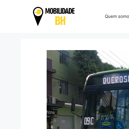
Pular
para
Quem somo
o
conteúdo