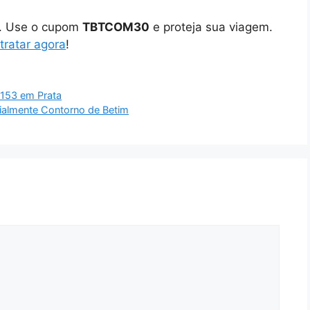
o. Use o cupom
TBTCOM30
e proteja sua viagem.
tratar agora
!
-153 em Prata
cialmente Contorno de Betim