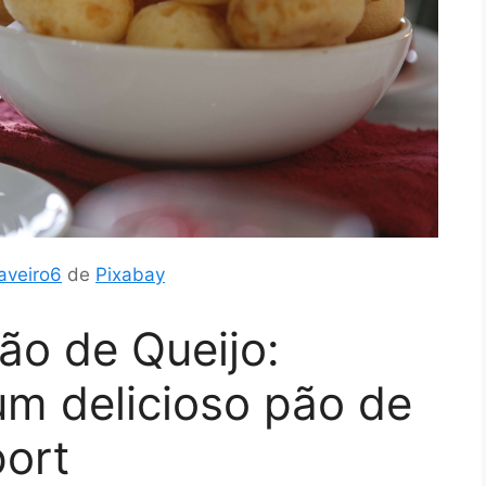
aveiro6
de
Pixabay
ão de Queijo:
 delicioso pão de
port