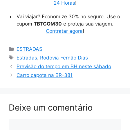
24 Horas
!
Vai viajar? Economize 30% no seguro. Use o
cupom
TBTCOM30
e proteja sua viagem.
Contratar agora
!
Categorias
ESTRADAS
Tags
Estradas
,
Rodovia Fernão Dias
Previsão do tempo em BH neste sábado
Carro capota na BR-381
Deixe um comentário
Comentário