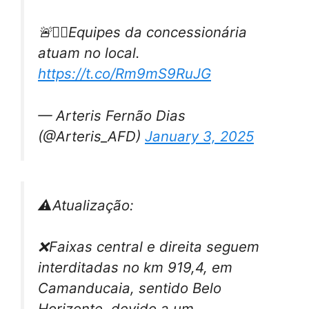
🚨👷‍♂️Equipes da concessionária
atuam no local.
https://t.co/Rm9mS9RuJG
— Arteris Fernão Dias
(@Arteris_AFD)
January 3, 2025
⚠Atualização:
❌Faixas central e direita seguem
interditadas no km 919,4, em
Camanducaia, sentido Belo
Horizonte, devido a um