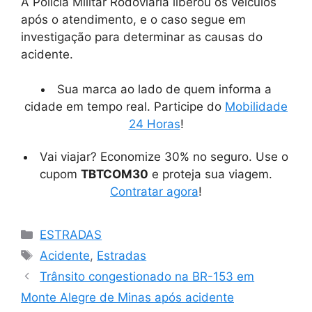
A Polícia Militar Rodoviária liberou os veículos
após o atendimento, e o caso segue em
investigação para determinar as causas do
acidente.
Sua marca ao lado de quem informa a
cidade em tempo real. Participe do
Mobilidade
24 Horas
!
Vai viajar? Economize 30% no seguro. Use o
cupom
TBTCOM30
e proteja sua viagem.
Contratar agora
!
Categorias
ESTRADAS
Tags
Acidente
,
Estradas
Trânsito congestionado na BR-153 em
Monte Alegre de Minas após acidente