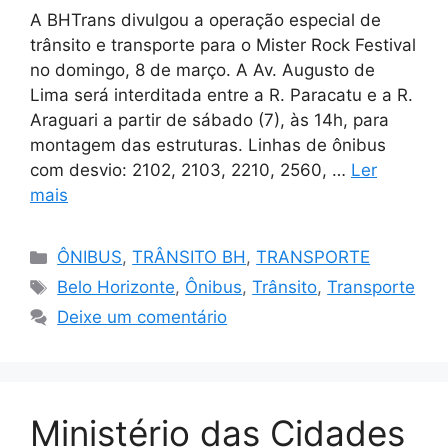
A BHTrans divulgou a operação especial de
trânsito e transporte para o Mister Rock Festival
no domingo, 8 de março. A Av. Augusto de
Lima será interditada entre a R. Paracatu e a R.
Araguari a partir de sábado (7), às 14h, para
montagem das estruturas. Linhas de ônibus
com desvio: 2102, 2103, 2210, 2560, …
Ler
mais
Categorias
ÔNIBUS
,
TRÂNSITO BH
,
TRANSPORTE
Tags
Belo Horizonte
,
Ônibus
,
Trânsito
,
Transporte
Deixe um comentário
Ministério das Cidades