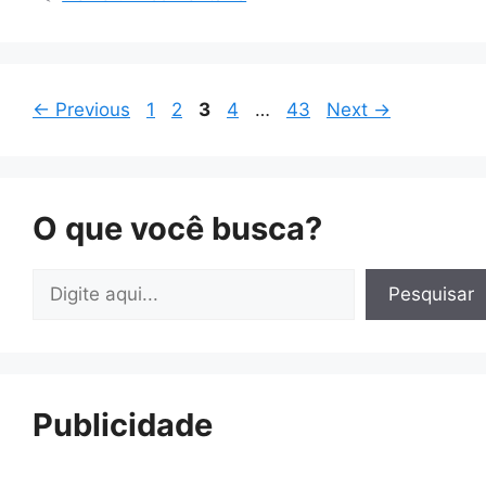
Page
Page
Page
Page
Page
←
Previous
1
2
3
4
…
43
Next
→
O que você busca?
Pesquisar
Pesquisar
Publicidade