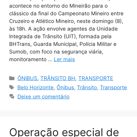
acontece no entorno do Mineirão para o
clássico da final do Campeonato Mineiro entre
Cruzeiro e Atlético Mineiro, neste domingo (8),
às 18h. A ação envolve agentes da Unidade
Integrada de Trânsito (UIT), formada pela
BHTrans, Guarda Municipal, Polícia Militar e
Sumob, com foco na segurança viária,
monitoramento …
Ler mais
Categorias
ÔNIBUS
,
TRÂNSITO BH
,
TRANSPORTE
Tags
Belo Horizonte
,
Ônibus
,
Trânsito
,
Transporte
Deixe um comentário
Operação especial de