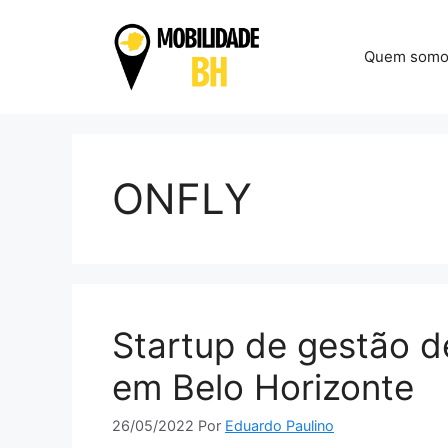
Pular
para
Quem somo
o
conteúdo
ONFLY
Startup de gestão d
em Belo Horizonte
26/05/2022
Por
Eduardo Paulino