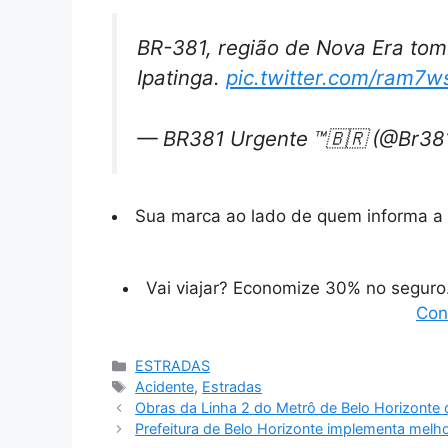
BR-381, região de Nova Era tom
Ipatinga.
pic.twitter.com/ram7
— BR381 Urgente ™️🇧🇷 (@Br38
Sua marca ao lado de quem informa a 
Vai viajar? Economize 30% no segur
Con
Categorias
ESTRADAS
Tags
Acidente
,
Estradas
Obras da Linha 2 do Metrô de Belo Horizonte 
Prefeitura de Belo Horizonte implementa melho