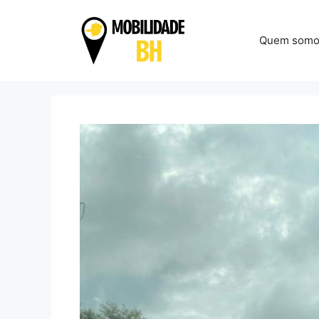
Pular
para
Quem somo
o
conteúdo