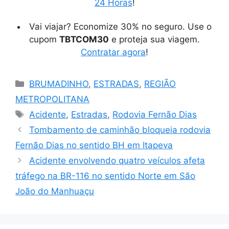
24 Horas
!
Vai viajar? Economize 30% no seguro. Use o
cupom
TBTCOM30
e proteja sua viagem.
Contratar agora
!
Categorias
BRUMADINHO
,
ESTRADAS
,
REGIÃO
METROPOLITANA
Tags
Acidente
,
Estradas
,
Rodovia Fernão Dias
Tombamento de caminhão bloqueia rodovia
Fernão Dias no sentido BH em Itapeva
Acidente envolvendo quatro veículos afeta
tráfego na BR-116 no sentido Norte em São
João do Manhuaçu