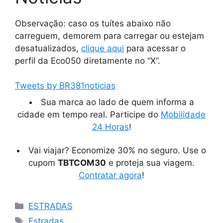
Observação: caso os tuítes abaixo não
carreguem, demorem para carregar ou estejam
desatualizados,
clique aqui
para acessar o
perfil da Eco050 diretamente no “X”.
Tweets by BR381noticias
Sua marca ao lado de quem informa a
cidade em tempo real. Participe do
Mobilidade
24 Horas
!
Vai viajar? Economize 30% no seguro. Use o
cupom
TBTCOM30
e proteja sua viagem.
Contratar agora
!
Categorias
ESTRADAS
Tags
Estradas