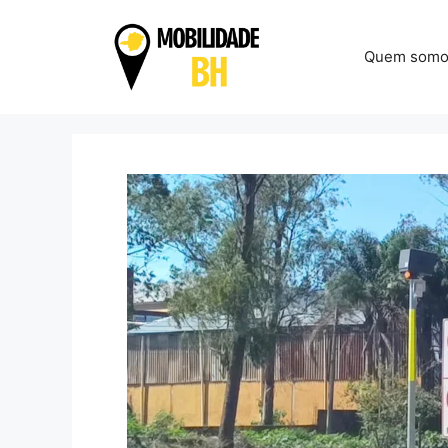
Pular
para
Quem somo
o
conteúdo