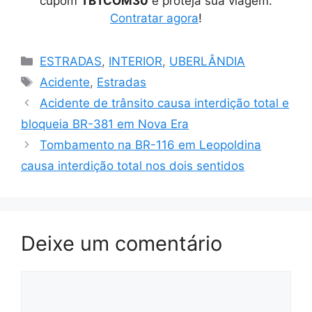
cupom
TBTCOM30
e proteja sua viagem.
Contratar agora
!
Categorias
ESTRADAS
,
INTERIOR
,
UBERLÂNDIA
Tags
Acidente
,
Estradas
Acidente de trânsito causa interdição total e
bloqueia BR-381 em Nova Era
Tombamento na BR-116 em Leopoldina
causa interdição total nos dois sentidos
Deixe um comentário
Comentário