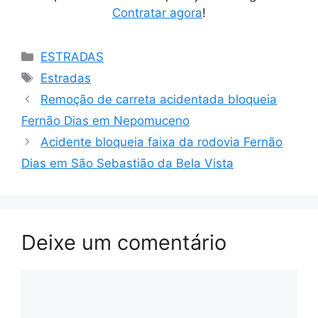
Contratar agora
!
Categorias
ESTRADAS
Tags
Estradas
Remoção de carreta acidentada bloqueia
Fernão Dias em Nepomuceno
Acidente bloqueia faixa da rodovia Fernão
Dias em São Sebastião da Bela Vista
Deixe um comentário
Comentário