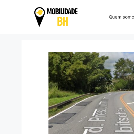
Pular
para
Quem somo
o
conteúdo