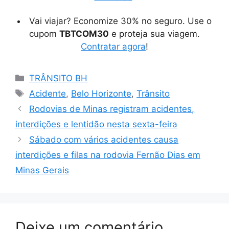
Vai viajar? Economize 30% no seguro. Use o
cupom
TBTCOM30
e proteja sua viagem.
Contratar agora
!
Categorias
TRÂNSITO BH
Tags
Acidente
,
Belo Horizonte
,
Trânsito
Rodovias de Minas registram acidentes,
interdições e lentidão nesta sexta-feira
Sábado com vários acidentes causa
interdições e filas na rodovia Fernão Dias em
Minas Gerais
Deixe um comentário