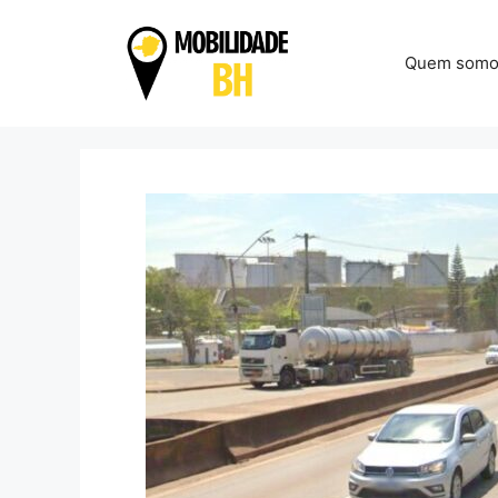
Pular
para
Quem somo
o
conteúdo