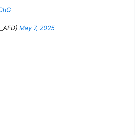
LChG
is_AFD)
May 7, 2025