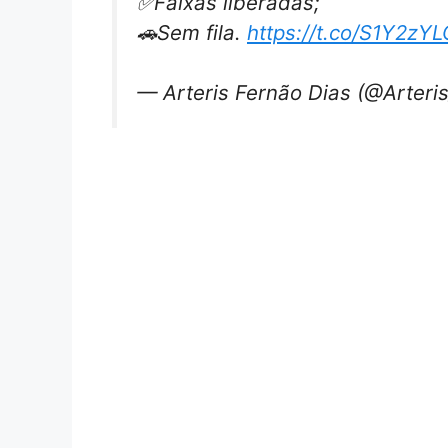
✅Faixas liberadas;
🚗Sem fila.
https://t.co/S1Y2zY
— Arteris Fernão Dias (@Arter