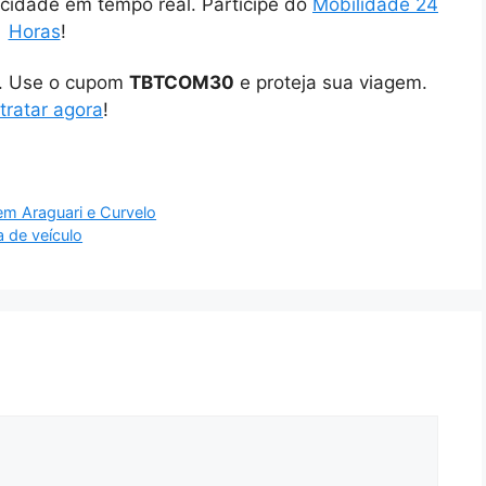
cidade em tempo real. Participe do
Mobilidade 24
Horas
!
o. Use o cupom
TBTCOM30
e proteja sua viagem.
tratar agora
!
em Araguari e Curvelo
a de veículo