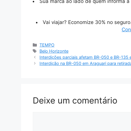
Sua marca ao lado de quem informa a 
Vai viajar? Economize 30% no segur
Con
Categorias
TEMPO
Tags
Belo Horizonte
Interdições parciais afetam BR-050 e BR-135 
Interdição na BR-050 em Araguari para retirad
Deixe um comentário
Comentário