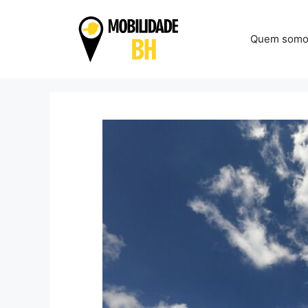
Pular
para
Quem somo
o
conteúdo