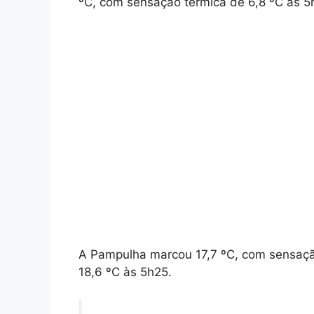
ºC, com sensação térmica de 6,8 ºC às 5
A Pampulha marcou 17,7 ºC, com sensação
18,6 ºC às 5h25.