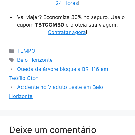
24 Horas
!
Vai viajar? Economize 30% no seguro. Use o
cupom
TBTCOM30
e proteja sua viagem.
Contratar agora
!
Categorias
TEMPO
Tags
Belo Horizonte
Queda de árvore bloqueia BR-116 em
Teófilo Otoni
Acidente no Viaduto Leste em Belo
Horizonte
Deixe um comentário