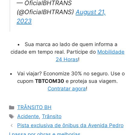
— OficialBHTRANS
(@OficialBHTRANS)
August 21,
2023
Sua marca ao lado de quem informa a
cidade em tempo real. Participe do
Mobilidade
24 Horas
!
Vai viajar? Economize 30% no seguro. Use o
cupom
TBTCOM30
e proteja sua viagem.
Contratar agora
!
Categorias
TRÂNSITO BH
Tags
Acidente
,
Trânsito
Pista exclusiva de ônibus da Avenida Pedro
I passa por obras e melhorias