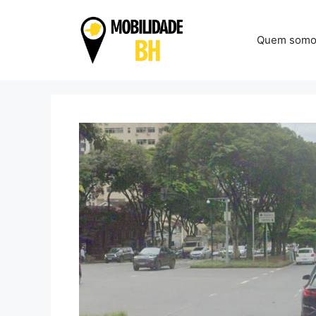
Pular
para
Quem somo
o
conteúdo