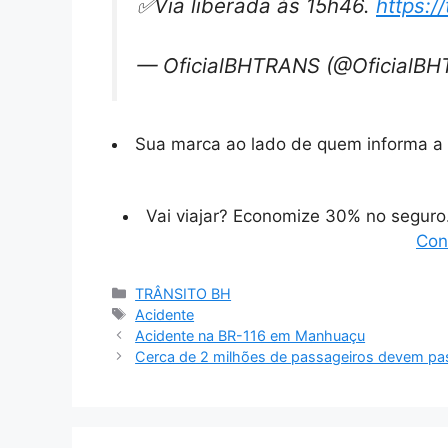
✅Via liberada às 15h46.
https:
— OficialBHTRANS (@OficialB
Sua marca ao lado de quem informa a 
Vai viajar? Economize 30% no segur
Con
Categorias
TRÂNSITO BH
Tags
Acidente
Acidente na BR-116 em Manhuaçu
Cerca de 2 milhões de passageiros devem pas