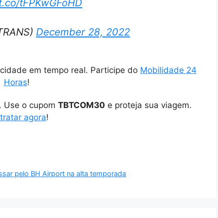
//t.co/tFPKwGFoHD
HTRANS)
December 28, 2022
cidade em tempo real. Participe do
Mobilidade 24
Horas
!
o. Use o cupom
TBTCOM30
e proteja sua viagem.
tratar agora
!
sar pelo BH Airport na alta temporada