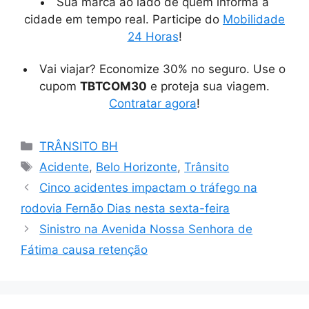
Sua marca ao lado de quem informa a
cidade em tempo real. Participe do
Mobilidade
24 Horas
!
Vai viajar? Economize 30% no seguro. Use o
cupom
TBTCOM30
e proteja sua viagem.
Contratar agora
!
Categorias
TRÂNSITO BH
Tags
Acidente
,
Belo Horizonte
,
Trânsito
Cinco acidentes impactam o tráfego na
rodovia Fernão Dias nesta sexta-feira
Sinistro na Avenida Nossa Senhora de
Fátima causa retenção