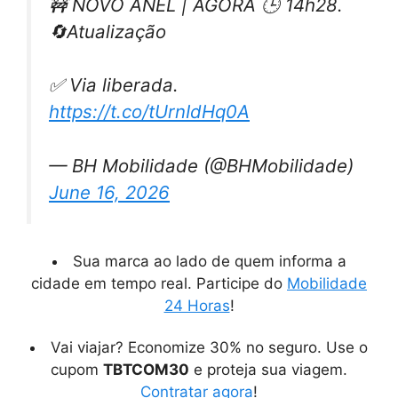
🚧 NOVO ANEL | AGORA 🕒 14h28.
🔄Atualização
✅ Via liberada.
https://t.co/tUrnIdHq0A
— BH Mobilidade (@BHMobilidade)
June 16, 2026
Sua marca ao lado de quem informa a
cidade em tempo real. Participe do
Mobilidade
24 Horas
!
Vai viajar? Economize 30% no seguro. Use o
cupom
TBTCOM30
e proteja sua viagem.
Contratar agora
!