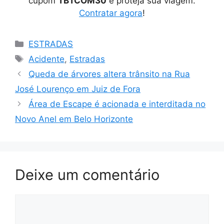
cupom
TBTCOM30
e proteja sua viagem.
Contratar agora
!
Categorias
ESTRADAS
Tags
Acidente
,
Estradas
Queda de árvores altera trânsito na Rua
José Lourenço em Juiz de Fora
Área de Escape é acionada e interditada no
Novo Anel em Belo Horizonte
Deixe um comentário
Comentário