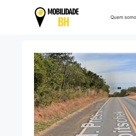
Pular
para
Quem somo
o
conteúdo