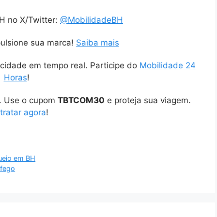
H no X/Twitter:
@MobilidadeBH
pulsione sua marca!
Saiba mais
cidade em tempo real. Participe do
Mobilidade 24
Horas
!
o. Use o cupom
TBTCOM30
e proteja sua viagem.
tratar agora
!
queio em BH
áfego