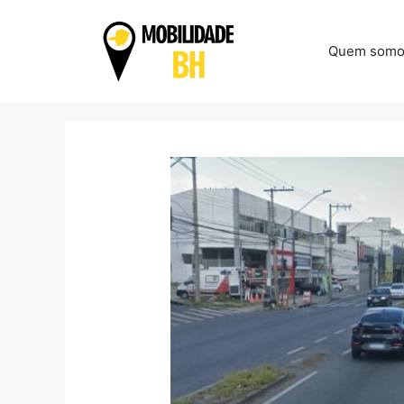
Pular
para
Quem somo
o
conteúdo