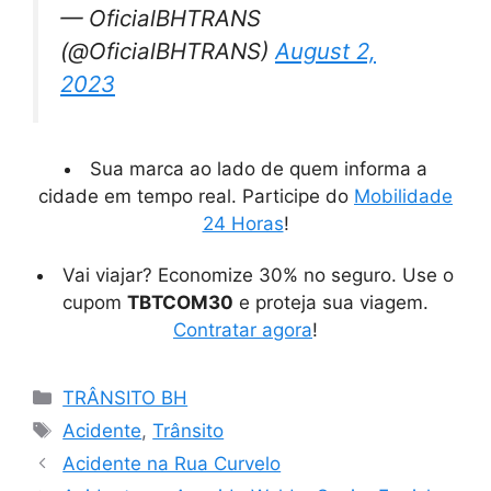
— OficialBHTRANS
(@OficialBHTRANS)
August 2,
2023
Sua marca ao lado de quem informa a
cidade em tempo real. Participe do
Mobilidade
24 Horas
!
Vai viajar? Economize 30% no seguro. Use o
cupom
TBTCOM30
e proteja sua viagem.
Contratar agora
!
Categorias
TRÂNSITO BH
Tags
Acidente
,
Trânsito
Acidente na Rua Curvelo