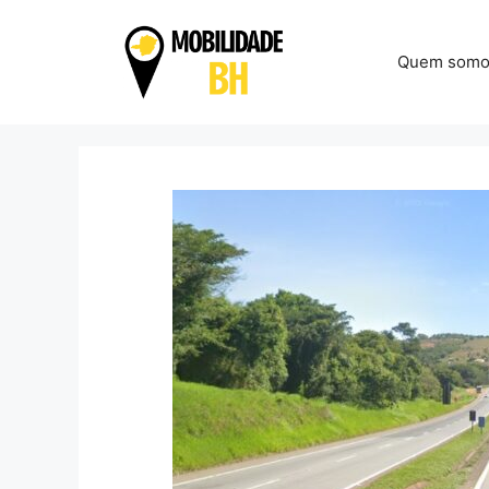
Pular
para
Quem somo
o
conteúdo