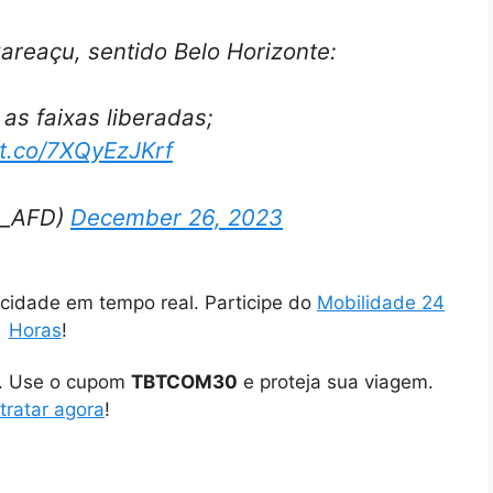
reaçu, sentido Belo Horizonte:
as faixas liberadas;
/t.co/7XQyEzJKrf
is_AFD)
December 26, 2023
cidade em tempo real. Participe do
Mobilidade 24
Horas
!
o. Use o cupom
TBTCOM30
e proteja sua viagem.
tratar agora
!