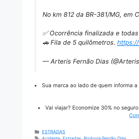
No km 812 da BR-381/MG, em Ca
✅ Ocorrência finalizada e todas 
🚗 Fila de 5 quilômetros.
https:/
— Arteris Fernão Dias (@Arter
Sua marca ao lado de quem informa a 
Vai viajar? Economize 30% no segur
Con
Categorias
ESTRADAS
Tags
Acidente
,
Estradas
,
Rodovia Fernão Dias