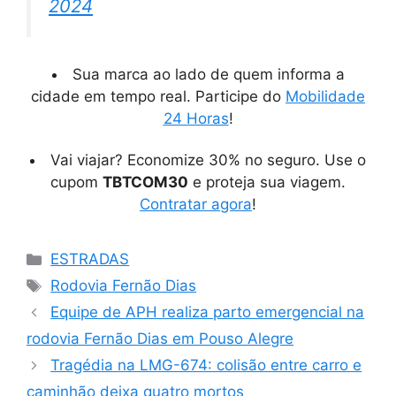
2024
Sua marca ao lado de quem informa a
cidade em tempo real. Participe do
Mobilidade
24 Horas
!
Vai viajar? Economize 30% no seguro. Use o
cupom
TBTCOM30
e proteja sua viagem.
Contratar agora
!
Categorias
ESTRADAS
Tags
Rodovia Fernão Dias
Equipe de APH realiza parto emergencial na
rodovia Fernão Dias em Pouso Alegre
Tragédia na LMG-674: colisão entre carro e
caminhão deixa quatro mortos