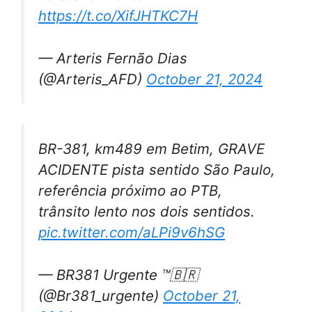
https://t.co/XifJHTKC7H
— Arteris Fernão Dias
(@Arteris_AFD)
October 21, 2024
BR-381, km489 em Betim, GRAVE
ACIDENTE pista sentido São Paulo,
referência próximo ao PTB,
trânsito lento nos dois sentidos.
pic.twitter.com/aLPi9v6hSG
— BR381 Urgente ™️🇧🇷
(@Br381_urgente)
October 21,