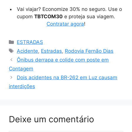
Vai viajar? Economize 30% no seguro. Use o
cupom
TBTCOM30
e proteja sua viagem.
Contratar agora
!
Categorias
ESTRADAS
Tags
Acidente
,
Estradas
,
Rodovia Fernão Dias
Ônibus derrapa e colide com poste em
Contagem
Dois acidentes na BR-262 em Luz causam
interdições
Deixe um comentário