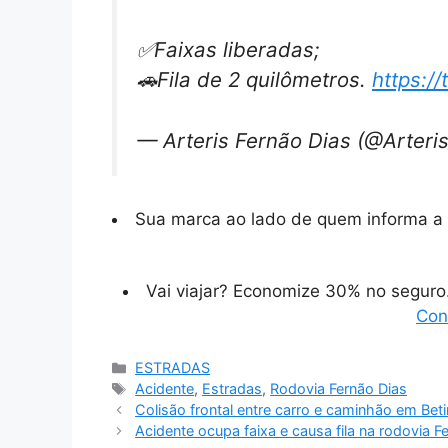
✅Faixas liberadas;
🚗Fila de 2 quilômetros.
https:/
— Arteris Fernão Dias (@Arter
Sua marca ao lado de quem informa a 
Vai viajar? Economize 30% no segur
Con
Categorias
ESTRADAS
Tags
Acidente
,
Estradas
,
Rodovia Fernão Dias
Colisão frontal entre carro e caminhão em Bet
Acidente ocupa faixa e causa fila na rodovia 