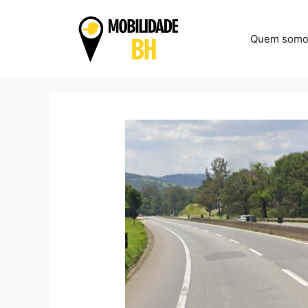
Pular
para
Quem somo
o
conteúdo