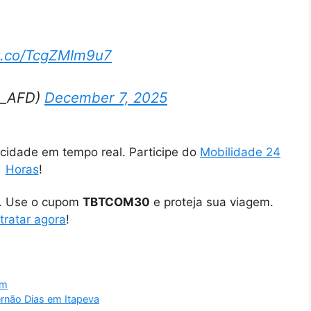
/t.co/TcgZMIm9u7
is_AFD)
December 7, 2025
cidade em tempo real. Participe do
Mobilidade 24
Horas
!
o. Use o cupom
TBTCOM30
e proteja sua viagem.
tratar agora
!
im
Fernão Dias em Itapeva