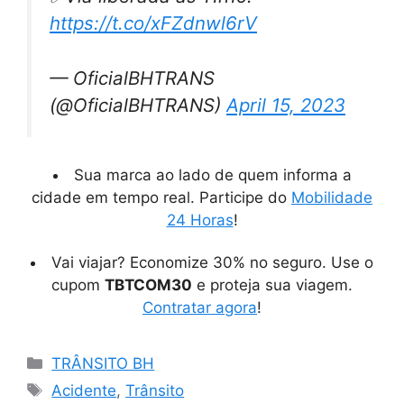
https://t.co/xFZdnwl6rV
— OficialBHTRANS
(@OficialBHTRANS)
April 15, 2023
Sua marca ao lado de quem informa a
cidade em tempo real. Participe do
Mobilidade
24 Horas
!
Vai viajar? Economize 30% no seguro. Use o
cupom
TBTCOM30
e proteja sua viagem.
Contratar agora
!
Categorias
TRÂNSITO BH
Tags
Acidente
,
Trânsito