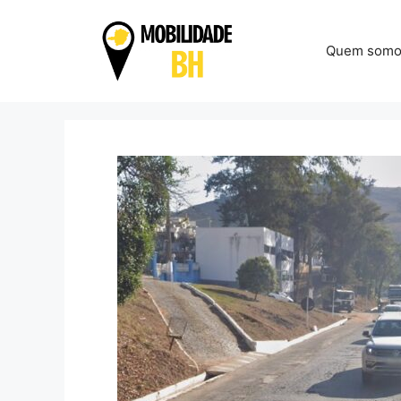
Pular
para
Quem somo
o
conteúdo